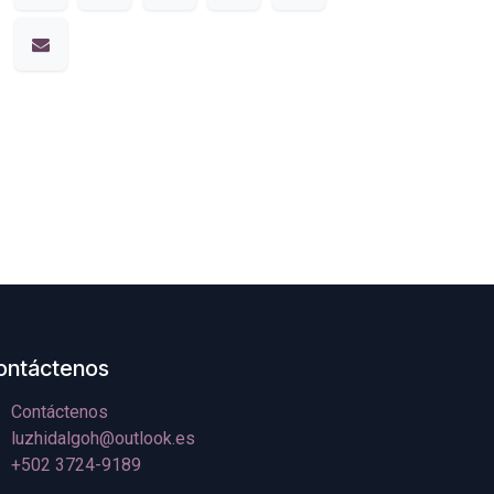
ontáctenos
Contáctenos
luzhidalgoh@outlook.es
+502 3724-9189