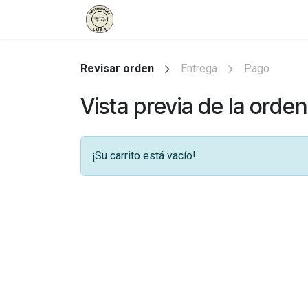
Ir al contenido
Inicio
Tienda
Contáctenos
Revisar orden
Entrega
Pago
Vista previa de la orden
¡Su carrito está vacío!