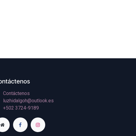
ontáctenos
Contáctenos
luzhidalgoh@outlook.es
+502 3724-9189