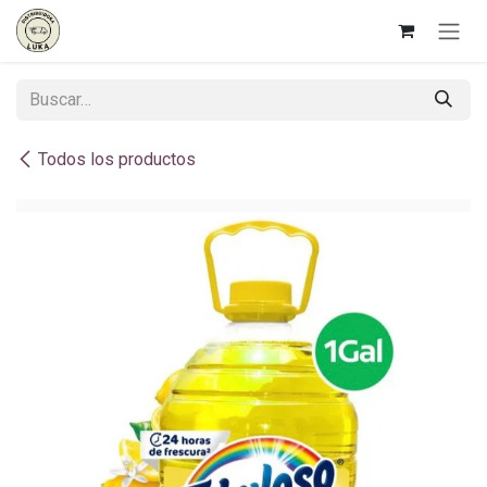
Ir al contenido
Todos los productos