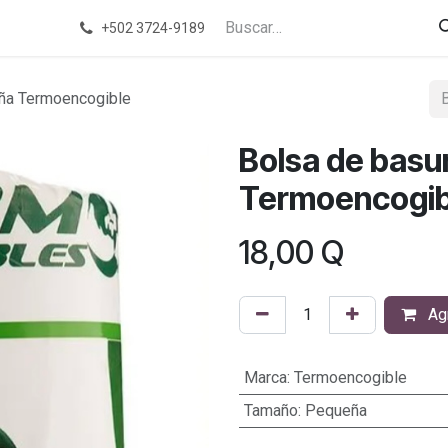
+502 3724-9189
ña Termoencogible
Bolsa de basu
Termoencogib
18,00
Q
Agr
Marca
:
Termoencogible
Tamaño
:
Pequeña